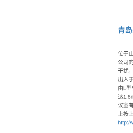
青岛
位于
公司
干扰
出入
由L
达1.
议室
上按
http: