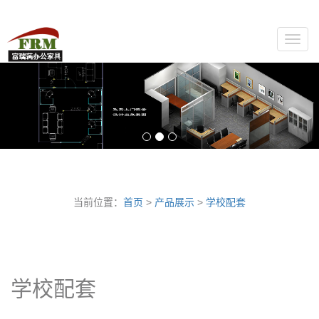
Toggle
naviga
当前位置：
首页
>
产品展示
>
学校配套
学校配套