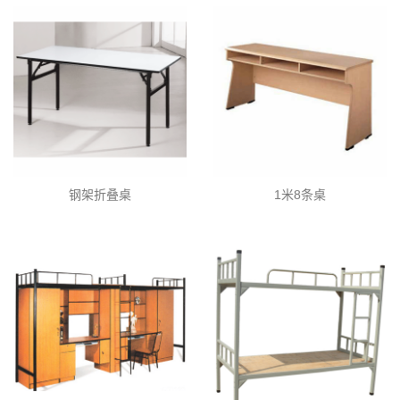
钢架折叠桌
1米8条桌