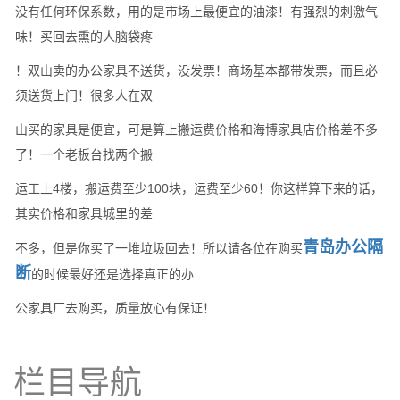
没有任何环保系数，用的是市场上最便宜的油漆！有强烈的刺激气
味！买回去熏的人脑袋疼
！双山卖的办公家具不送货，没发票！商场基本都带发票，而且必
须送货上门！很多人在双
山买的家具是便宜，可是算上搬运费价格和海博家具店价格差不多
了！一个老板台找两个搬
运工上4楼，搬运费至少100块，运费至少60！你这样算下来的话，
其实价格和家具城里的差
青岛办公隔
不多，但是你买了一堆垃圾回去！所以请各位在购买
断
的时候最好还是选择真正的办
公家具厂去购买，质量放心有保证！
栏目导航