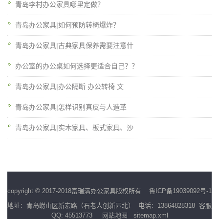
青岛李村办公家具哪里定做？
青岛办公家具|如何预防转椅爆炸？
青岛办公家具|古典家具保养需要注意什
办公室的办公桌如何选择更适合自己？？
青岛办公家具|办公隔断 办公转椅 文
青岛办公家具|怎样识别真皮与人造革
青岛办公家具|实木家具、板式家具、沙
copyright © 2017-2018富瑞满办公家具版权所有
鲁ICP备19039092号-1
地址：青岛崂山区新宏路（石老人创新园北） 电话：13864828318 客服
QQ: 45513773
网站地图
sitemap.xml