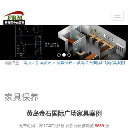
Toggle
naviga
当前位置：
首页
>
新闻资讯
>
家具保养
>
黄岛金石国际广场家具案例
家具保养
黄岛金石国际广场家具案例
发布时间：2017年7月6日 此新闻已被浏览
8869
次