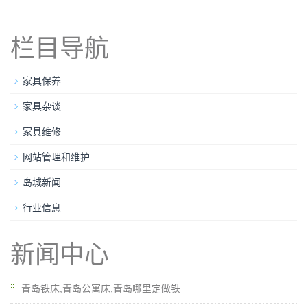
栏目导航
家具保养
家具杂谈
家具维修
网站管理和维护
岛城新闻
行业信息
新闻中心
青岛铁床,青岛公寓床,青岛哪里定做铁