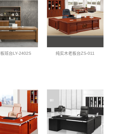
板班台LY-2402S
纯实木老板台ZS-011