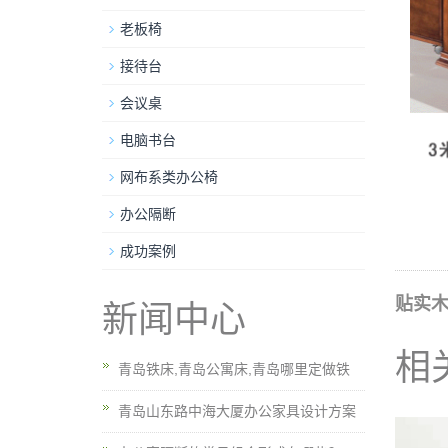
老板椅
接待台
会议桌
电脑书台
网布系类办公椅
办公隔断
成功案例
贴实
新闻中心
相
青岛铁床,青岛公寓床,青岛哪里定做铁
青岛山东路中海大厦办公家具设计方案