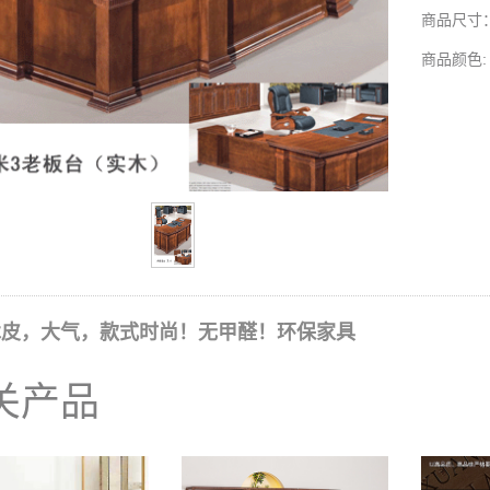
商品尺寸
商品颜色:
木皮，大气，款式时尚！无甲醛！环保家具
关产品