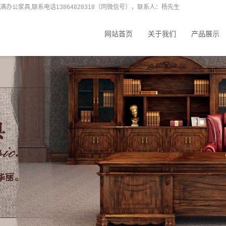
办公家具,联系电话13864828318（同微信号），联系人：杨先生
网站首页
关于我们
产品展示