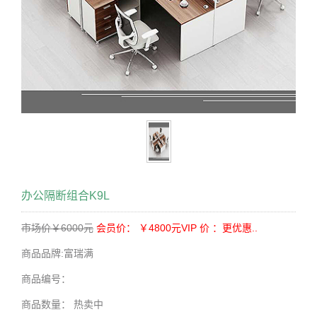
办公隔断组合K9L
市场价￥6000元
会员价： ￥4800元
VIP 价 ：更优惠..
商品品牌:
富瑞满
商品编号：
商品数量：
热卖中