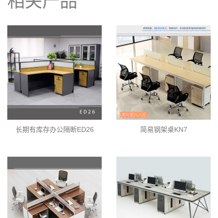
相关产品
长期有库存办公隔断ED26
简易钢架桌KN7