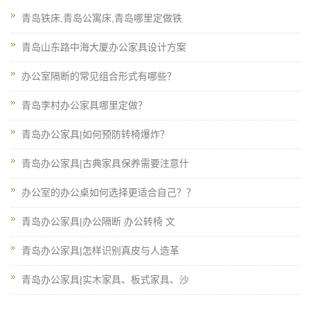
青岛铁床,青岛公寓床,青岛哪里定做铁
青岛山东路中海大厦办公家具设计方案
办公室隔断的常见组合形式有哪些？
青岛李村办公家具哪里定做？
青岛办公家具|如何预防转椅爆炸？
青岛办公家具|古典家具保养需要注意什
办公室的办公桌如何选择更适合自己？？
青岛办公家具|办公隔断 办公转椅 文
青岛办公家具|怎样识别真皮与人造革
青岛办公家具|实木家具、板式家具、沙