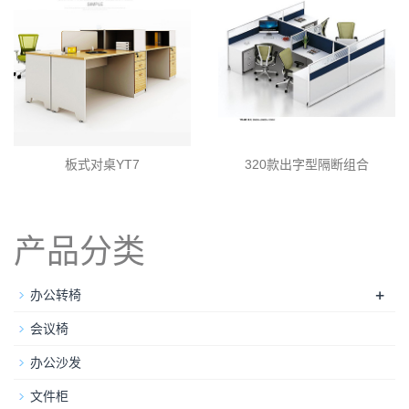
板式对桌YT7
320款出字型隔断组合
产品分类
+
办公转椅
会议椅
办公沙发
文件柜