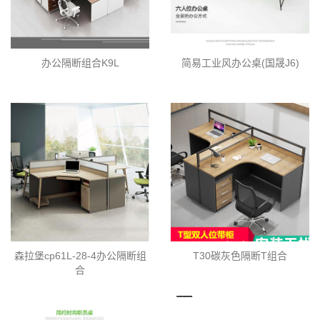
办公隔断组合K9L
简易工业风办公桌(国晟J6)
森拉堡cp61L-28-4办公隔断组
T30碳灰色隔断T组合
合