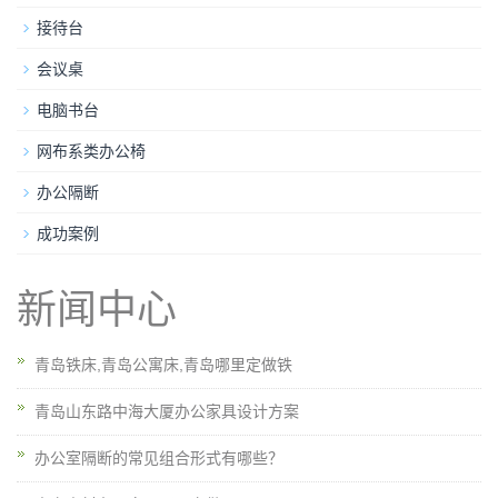
接待台
会议桌
电脑书台
网布系类办公椅
办公隔断
成功案例
新闻中心
青岛铁床,青岛公寓床,青岛哪里定做铁
青岛山东路中海大厦办公家具设计方案
办公室隔断的常见组合形式有哪些？