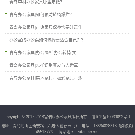
青岛李村办公家具哪里定做？
青岛办公家具|如何预防转椅爆炸？
青岛办公家具|古典家具保养需要注意什
办公室的办公桌如何选择更适合自己？？
青岛办公家具|办公隔断 办公转椅 文
青岛办公家具|怎样识别真皮与人造革
青岛办公家具|实木家具、板式家具、沙
copyright © 2017-2018富瑞满办公家具版权所有
鲁ICP备19039092号-1
地址：青岛崂山区新宏路（石老人创新园北） 电话：13864828318 客服QQ:
45513773
网站地图
sitemap.xml