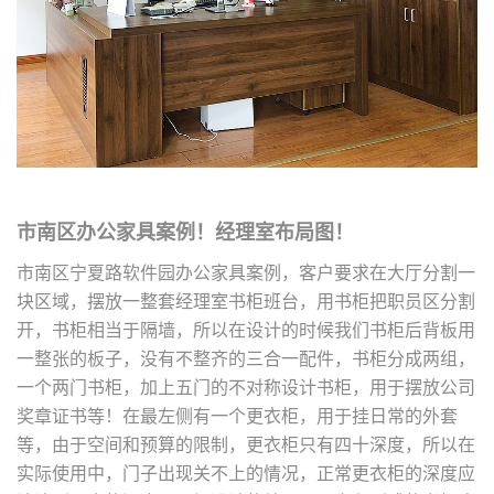
市南区办公家具案例！经理室布局图！
市南区宁夏路软件园办公家具案例，客户要求在大厅分割一
块区域，摆放一整套经理室书柜班台，用书柜把职员区分割
开，书柜相当于隔墙，所以在设计的时候我们书柜后背板用
一整张的板子，没有不整齐的三合一配件，书柜分成两组，
一个两门书柜，加上五门的不对称设计书柜，用于摆放公司
奖章证书等！在最左侧有一个更衣柜，用于挂日常的外套
等，由于空间和预算的限制，更衣柜只有四十深度，所以在
实际使用中，门子出现关不上的情况，正常更衣柜的深度应