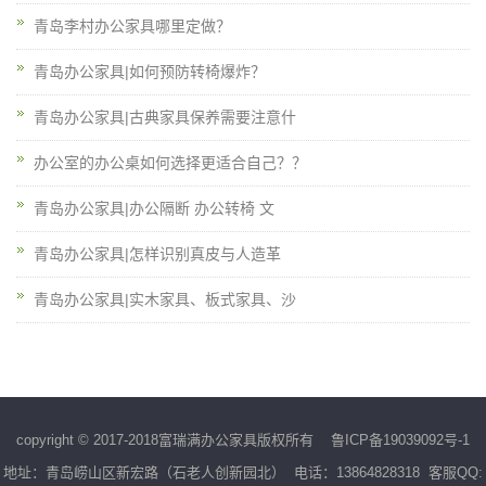
青岛李村办公家具哪里定做？
青岛办公家具|如何预防转椅爆炸？
青岛办公家具|古典家具保养需要注意什
办公室的办公桌如何选择更适合自己？？
青岛办公家具|办公隔断 办公转椅 文
青岛办公家具|怎样识别真皮与人造革
青岛办公家具|实木家具、板式家具、沙
copyright © 2017-2018富瑞满办公家具版权所有
鲁ICP备19039092号-1
地址：青岛崂山区新宏路（石老人创新园北） 电话：13864828318 客服QQ: