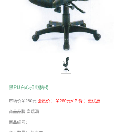
黑PU白心扣电脑椅
市场价￥280元
会员价： ￥260元
VIP 价 ：更优惠..
商品品牌:
富瑞满
商品编号：