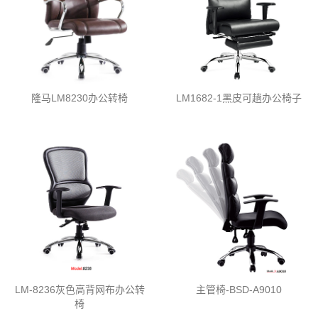
隆马LM8230办公转椅
LM1682-1黑皮可趟办公椅子
LM-8236灰色高背网布办公转
主管椅-BSD-A9010
椅