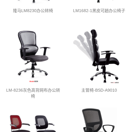
隆马LM8230办公转椅
LM1682-1黑皮可趟办公椅子
LM-8236灰色高背网布办公转
主管椅-BSD-A9010
椅