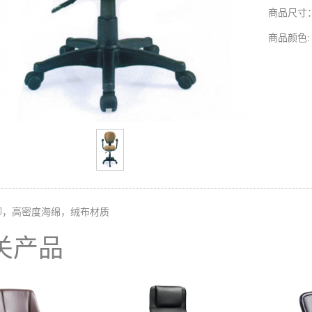
商品尺寸
商品颜色:
脚，高密度海绵，绒布材质
关产品