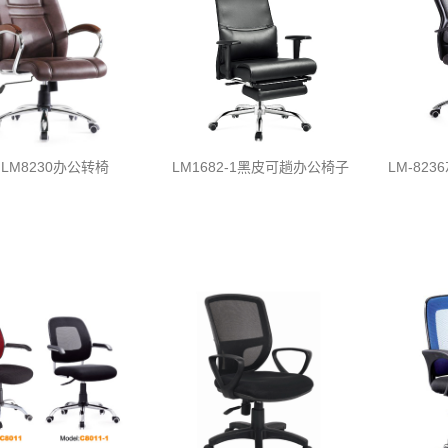
LM8230办公转椅
LM1682-1黑皮可趟办公椅子
LM-82