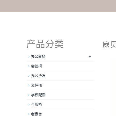
产品分类
扇
+
办公转椅
会议椅
办公沙发
文件柜
学校配套
弓形椅
老板台