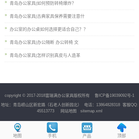
青岛办公家具|如何预防转椅爆炸？
青岛办公家具|古典家具保养需要注意什
办公室的办公桌如何选择更适合自己？？
青岛办公家具|办公隔断 办公转椅 文
青岛办公家具|怎样识别真皮与人造革
copyright © 2017-2018富瑞满办公家具版权所有
鲁ICP备19039092号-1
地址：青岛崂山区新宏路（石老人创新园北） 电话：13864828318 客服QQ:
45513773
网站地图
sitemap.xml
地图
手机
顶部
产品