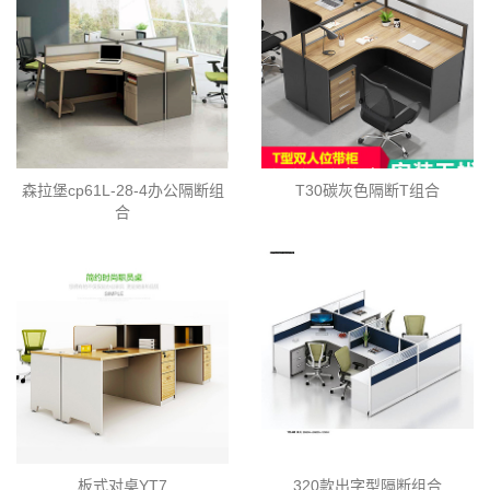
森拉堡cp61L-28-4办公隔断组
T30碳灰色隔断T组合
合
板式对桌YT7
320款出字型隔断组合