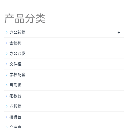
产品分类
+
办公转椅
会议椅
办公沙发
文件柜
学校配套
弓形椅
老板台
老板椅
接待台
会议桌