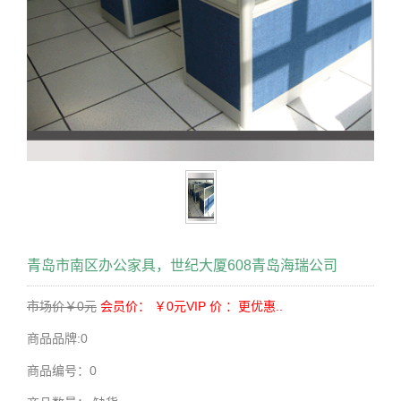
青岛市南区办公家具，世纪大厦608青岛海瑞公司
市场价￥0元
会员价： ￥0元
VIP 价 ：更优惠..
商品品牌:
0
商品编号：0