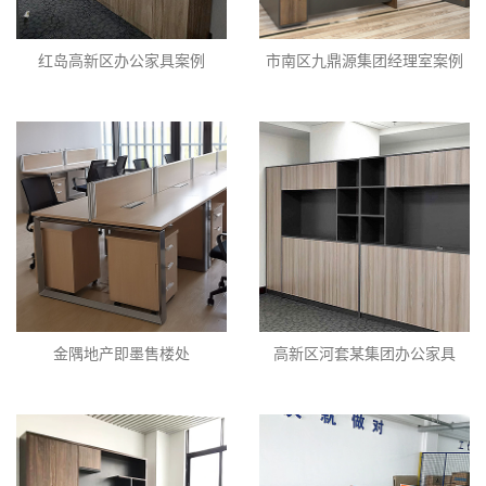
红岛高新区办公家具案例
市南区九鼎源集团经理室案例
金隅地产即墨售楼处
高新区河套某集团办公家具