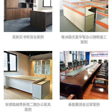
高新区书柜班台案例
株洲路天盈华智办公隔断施工
案例
安顺路越秀新苑二期办公家具
泰能集团会议室案例
案例