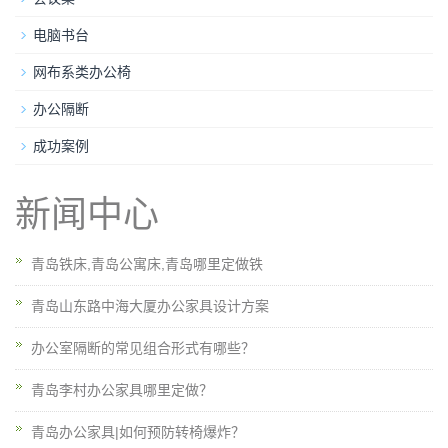
电脑书台
网布系类办公椅
办公隔断
成功案例
新闻中心
青岛铁床,青岛公寓床,青岛哪里定做铁
青岛山东路中海大厦办公家具设计方案
办公室隔断的常见组合形式有哪些？
青岛李村办公家具哪里定做？
青岛办公家具|如何预防转椅爆炸？