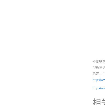
不钢锈材
型板材约
色差，
http://
http://
相