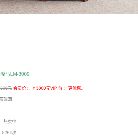
马LM-3009
500元
会员价： ￥3800元
VIP 价 ：更优惠..
富瑞满
：
：
热卖中
8264次