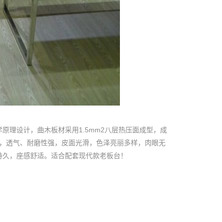
原理设计，曲木板材采用1.5mm2八层热压面成型，成
西皮，透气、耐磨性强，皮面光滑，色泽亮丽多样，肉眼无
持久，座感舒适。适合配套现代款老板台！