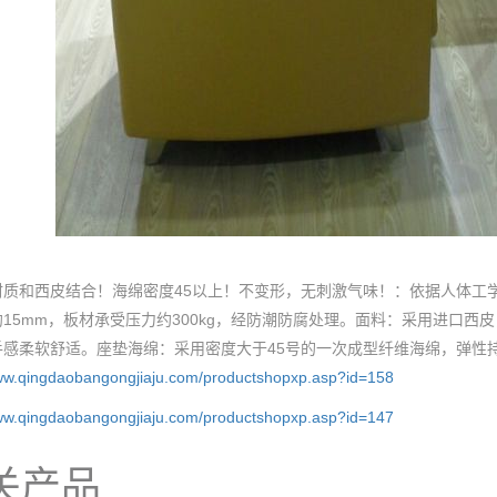
质和西皮结合！海绵密度45以上！不变形，无刺激气味！：依据人体工学
15mm，板材承受压力约300kg，经防潮防腐处理。面料：采用进口
手感柔软舒适。座垫海绵：采用密度大于45号的一次成型纤维海绵，弹性
www.qingdaobangongjiaju.com/productshopxp.asp?id=158
www.qingdaobangongjiaju.com/productshopxp.asp?id=147
关产品