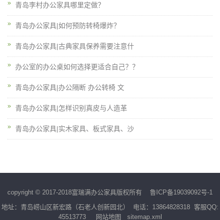
青岛李村办公家具哪里定做？
青岛办公家具|如何预防转椅爆炸？
青岛办公家具|古典家具保养需要注意什
办公室的办公桌如何选择更适合自己？？
青岛办公家具|办公隔断 办公转椅 文
青岛办公家具|怎样识别真皮与人造革
青岛办公家具|实木家具、板式家具、沙
copyright © 2017-2018富瑞满办公家具版权所有
鲁ICP备19039092号-1
地址：青岛崂山区新宏路（石老人创新园北） 电话：13864828318 客服QQ:
45513773
网站地图
sitemap.xml