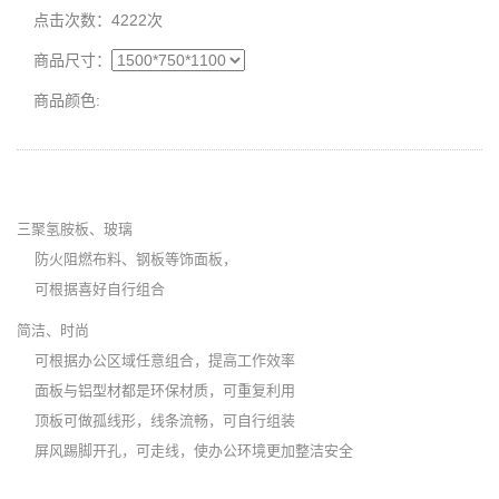
点击次数：4222次
商品尺寸：
商品颜色:
三聚氢胺板、玻璃
防火阻燃布料、钢板等饰面板，
可根据喜好自行组合
简洁、时尚
可根据办公区域任意组合，提高工作效率
面板与铝型材都是环保材质，可重复利用
顶板可做孤线形，线条流畅，可自行组装
屏风踢脚开孔，可走线，使办公环境更加整洁安全