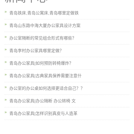
青岛铁床,青岛公寓床,青岛哪里定做铁
青岛山东路中海大厦办公家具设计方案
办公室隔断的常见组合形式有哪些？
青岛李村办公家具哪里定做？
青岛办公家具|如何预防转椅爆炸？
青岛办公家具|古典家具保养需要注意什
办公室的办公桌如何选择更适合自己？？
青岛办公家具|办公隔断 办公转椅 文
青岛办公家具|怎样识别真皮与人造革