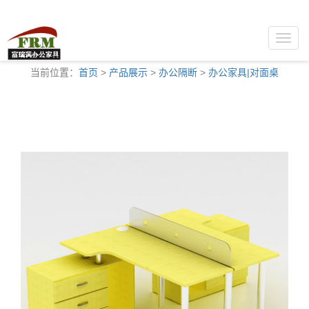
Toggle
naviga
当前位置：
首页
>
产品展示
>
办公隔断
>
办公家具|对面桌