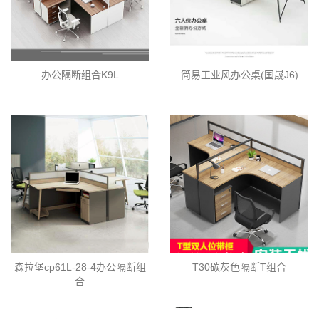
办公隔断组合K9L
简易工业风办公桌(国晟J6)
森拉堡cp61L-28-4办公隔断组
T30碳灰色隔断T组合
合