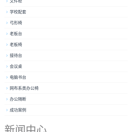
文件柜
学校配套
弓形椅
老板台
老板椅
接待台
会议桌
电脑书台
网布系类办公椅
办公隔断
成功案例
新闻中心