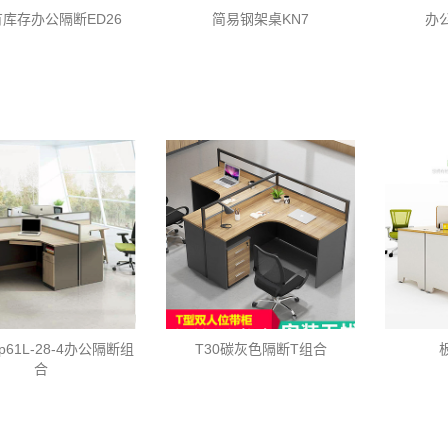
库存办公隔断ED26
简易钢架桌KN7
办
p61L-28-4办公隔断组
T30碳灰色隔断T组合
合