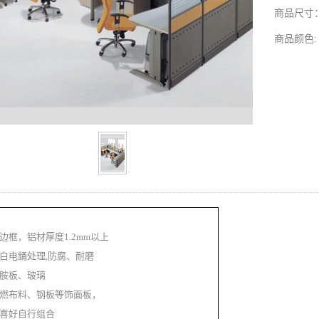
商品尺寸
商品颜色:
边框，铝材厚度1.2mm以上
白电銿处理,防腐、耐磨
胺板、玻璃
燃布料、钢板等饰面板，
喜好自行组合