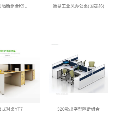
公隔断组合K9L
简易工业风办公桌(国晟J6)
板式对桌YT7
320款出字型隔断组合