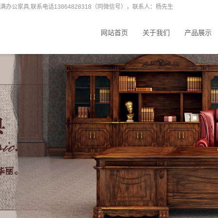
办公家具,联系电话13864828318（同微信号），联系人：杨先生
网站首页
关于我们
产品展示